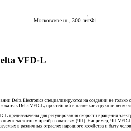
Нижний Новгород
,
Московское ш., 300 литФ1
8 (952) 954-14-19
info@rosreduktor.ru
elta VFD-L
ании Delta Electronics специализируются на создании не только
зователь Delta VFD-L, простейший в плане конструкции легко 
D-L предназначены для регулирования скорости вращения элект
вания к частотным преобразователям (ЧП). Например, ЧП VFD-L 
ьзуемых в различных отраслях народного хозяйства и быту челов