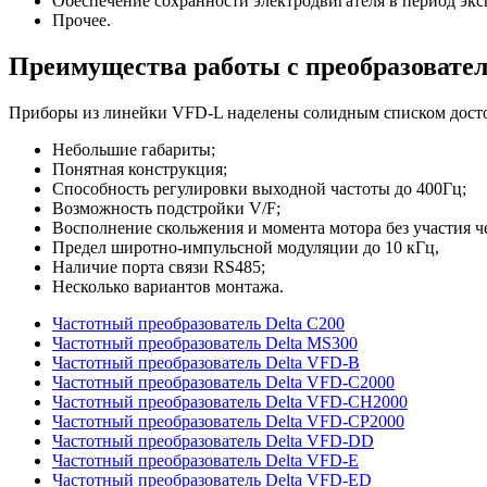
Обеспечение сохранности электродвигателя в период экс
Прочее.
Преимущества работы с преобразовате
Приборы из линейки VFD-L наделены солидным списком досто
Небольшие габариты;
Понятная конструкция;
Способность регулировки выходной частоты до 400Гц;
Возможность подстройки V/F;
Восполнение скольжения и момента мотора без участия ч
Предел
широтно-импульсной
модуляции до 10 кГц,
Наличие порта связи RS485;
Несколько вариантов монтажа.
Частотный преобразователь Delta C200
Частотный преобразователь Delta MS300
Частотный преобразователь Delta VFD-B
Частотный преобразователь Delta VFD-C2000
Частотный преобразователь Delta VFD-CH2000
Частотный преобразователь Delta VFD-CP2000
Частотный преобразователь Delta VFD-DD
Частотный преобразователь Delta VFD-E
Частотный преобразователь Delta VFD-ED