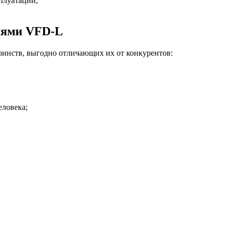
плуатации;
лями VFD-L
инств, выгодно отличающих их от конкурентов:
еловека;