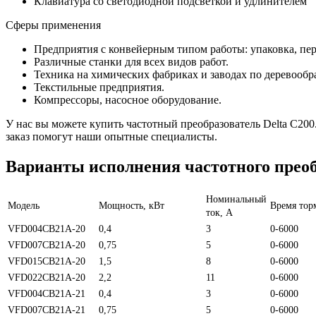
Клавиатура со светодиодной подсветкой и удлинителем
Сферы применения
Предприятия с конвейерным типом работы: упаковка, пер
Различные станки для всех видов работ.
Техника на химических фабриках и заводах по деревообр
Текстильные предприятия.
Компрессоры, насосное оборудование.
У нас вы можете купить частотный преобразователь Delta С20
заказ помогут наши опытные специалисты.
Варианты исполнения частотного преоб
Номинальный
Модель
Мощность, кВт
Время тор
ток, А
VFD004CB21A-20
0,4
3
0-6000
VFD007CB21A-20
0,75
5
0-6000
VFD015CB21A-20
1,5
8
0-6000
VFD022CB21A-20
2,2
11
0-6000
VFD004CB21A-21
0,4
3
0-6000
VFD007CB21A-21
0,75
5
0-6000