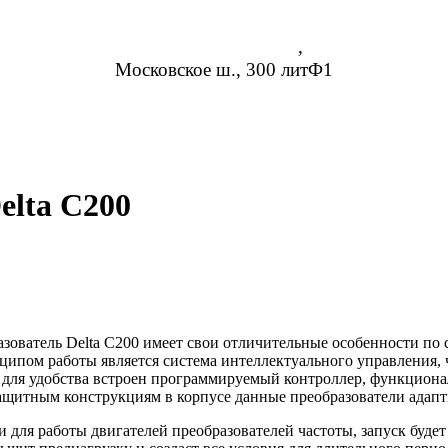
Нижний Новгород
,
Московское ш., 300 литФ1
8 (952) 954-14-19
info@rosreduktor.ru
elta C200
зователь Delta C200 имеет свои отличительные особенности по 
ипом работы является система интеллектуального управления, ч
 для удобства встроен программируемый контроллер, функционал
ащитным конструкциям в корпусе данные преобразователи адап
 для работы двигателей преобразователей частоты, запуск будет 