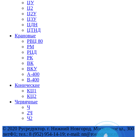
ЦУ
Ц2
Ц2У
Ц3У
ЦДН
ЦТНД
Крановые
РВЦ 80
РМ
РЦД
РК
ВК
ВКУ
А-400
В-400
Конические
КЦ1
КЦ2
Червячные
Ч
2Ч
Ч2
© 2020 Русредуктор. г. Нижний Новгород, Московское ш., 300
литФ1; тел.: 8 (952) 954-14-19; e-mail: nn@rosreduktor.ru