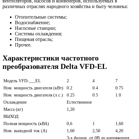
вентиляторов, насосов и конвейеров, используемых в
различных отраслях народного хозяйства и быту человека:
Отопительные системы;
Водоснабжение;
Насосные станции;
Системы охлаждения;
Пищевая отрасль;
Прочее.
Характеристики частотного
преобразователя Delta VFD-EL
Модель VFD-___EL
2
4
7
Ном. мощность двигателя (кВт)
0.2
0.4
0.75
Ном. мощность двигателя (л.с.)
0.25
0.5
1.0
Охлаждение
Естественное
Масса (кг)
1,20
ВЫХОД
Полная мощность (кВА)
0,6
1
1,60
Ном. выходной ток (А)
1,60
2,50
4,20
3-х фазное, от 0В до напряжения