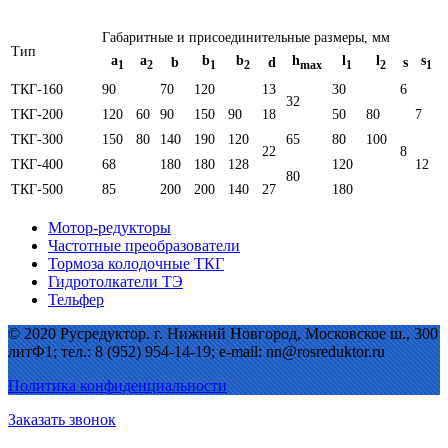
Габаритные и присоединительные размеры, мм
Тип
а
а
b
b
h
l
l
s
b
d
s
1
2
1
2
mах
1
2
1
ТКГ-160
90
70
120
13
30
6
32
ТКГ-200
120
60
90
150
90
18
50
80
7
ТКГ-300
150
80
140
190
120
65
80
100
22
8
ТКГ-400
68
180
180
128
120
12
80
ТКГ-500
85
200
200
140
27
180
Мотор-редукторы
Частотные преобразователи
Тормоза колодочные ТКГ
Гидротолкатели ТЭ
Тельфер
© 2020 Русредуктор. г. Нижний Новгород, Московское ш., 300
литФ1; тел.: 8 (952) 954-14-19; e-mail: nn@rosreduktor.ru
Политика конфиденциальности
Заказать звонок