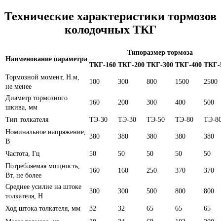
Технические характеристики тормозов
колодочных ТКГ
Типоразмер тормоза
Наименование параметра
ТКГ-160
ТКГ-200
ТКГ-300
ТКГ-400
ТКГ-
Тормозной момент, Н.м,
100
300
800
1500
2500
не менее
Диаметр тормозного
160
200
300
400
500
шкива, мм
Тип толкателя
ТЭ-30
ТЭ-30
ТЭ-50
ТЭ-80
ТЭ-8
Номинальное напряжение,
380
380
380
380
380
В
Частота, Гц
50
50
50
50
50
Потребляемая мощность,
160
160
250
370
370
Вт, не более
Среднее усилие на штоке
300
300
500
800
800
толкателя, Н
Ход штока толкателя, мм
32
32
65
65
65