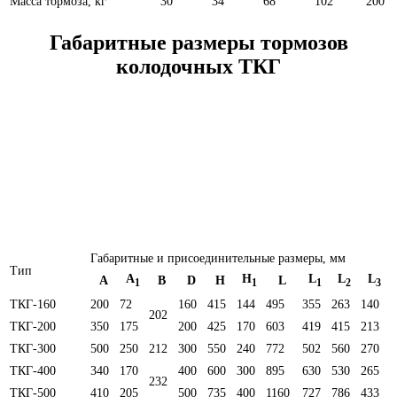
Масса тормоза, кг
30
34
68
102
200
Габаритные размеры тормозов
колодочных ТКГ
Габаритные и присоединительные размеры, мм
Тип
А
Н
L
L
L
А
В
D
Н
L
1
1
1
2
3
ТКГ-160
200
72
160
415
144
495
355
263
140
202
ТКГ-200
350
175
200
425
170
603
419
415
213
ТКГ-300
500
250
212
300
550
240
772
502
560
270
ТКГ-400
340
170
400
600
300
895
630
530
265
232
ТКГ-500
410
205
500
735
400
1160
727
786
433