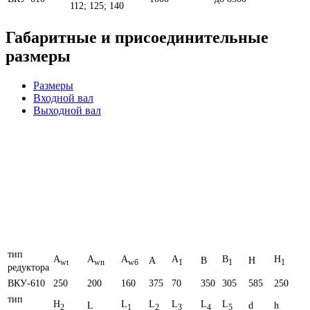
112; 125; 140
Габаритные и присоединительные
размеры
Размеры
Входной вал
Выходной вал
тип
A
A
A
A
B
H
A
B
H
wt
wn
wб
1
1
1
редуктора
ВКУ-610
250
200
160
375
70
350
305
585
250
тип
H
L
L
L
L
L
L
d
h
2
1
2
3
4
5