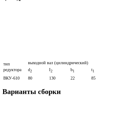
выходной вал (цилиндрический)
тип
редуктора
d
I
b
t
2
2
1
1
ВКУ-610
80
130
22
85
Варианты сборки