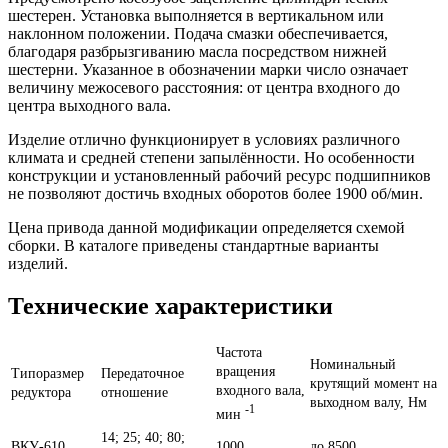
шестерен. Установка выполняется в вертикальном или
наклонном положении. Подача смазки обеспечивается,
благодаря разбрызгиванию масла посредством нижней
шестерни. Указанное в обозначении марки число означает
величину межосевого расстояния: от центра входного до
центра выходного вала.
Изделие отлично функционирует в условиях различного
климата и средней степени запылённости. Но особенности
конструкции и установленный рабочий ресурс подшипников
не позволяют достичь входных оборотов более 1900 об/мин.
Цена привода данной модификации определяется схемой
сборки. В каталоге приведены стандартные варианты
изделий.
Технические характеристики
Частота
Номинальный
вращения
Типоразмер
Передаточное
крутящий момент на
входного вала,
редуктора
отношение
выходном валу, Нм
-1
мин
14; 25; 40; 80;
ВКУ-610
1000
до 8500