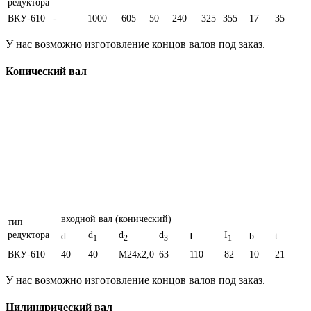
редуктора
ВКУ-610
-
1000
605
50
240
325
355
17
35
У нас возможно изготовление концов валов под заказ.
Конический вал
входной вал (конический)
тип
редуктора
d
d
d
I
d
I
b
t
1
2
3
1
ВКУ-610
40
40
M24x2,0
63
110
82
10
21
У нас возможно изготовление концов валов под заказ.
Цилиндрический вал