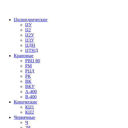
Цилиндрические
ЦУ
Ц2
Ц2У
Ц3У
ЦДН
ЦТНД
Крановые
РВЦ 80
РМ
РЦД
РК
ВК
ВКУ
А-400
В-400
Конические
КЦ1
КЦ2
Червячные
Ч
2Ч