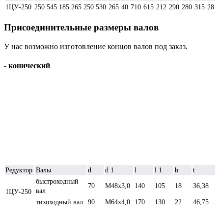
1ЦУ-250
250
545
185
265
250
530
265
40
710
615
212
290
280
315
28
Присоединительные размеры валов
У нас возможно изготовление концов валов под заказ.
- конический
Редуктор
Валы
d
d 1
l
l 1
b
t
быстроходный
70
М48х3,0
140
105
18
36,38
вал
1ЦУ-250
тихоходный вал
90
М64х4,0
170
130
22
46,75