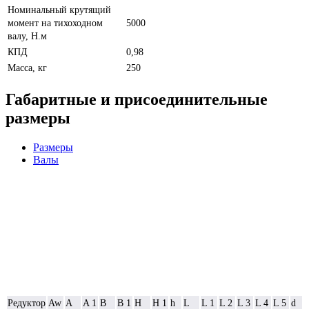
Номинальный крутящий
момент на тихоходном
5000
валу, Н.м
КПД
0,98
Масса, кг
250
Габаритные и присоединительные
размеры
Размеры
Валы
Редуктор
Aw
A
A 1
B
B 1
H
H 1
h
L
L 1
L 2
L 3
L 4
L 5
d