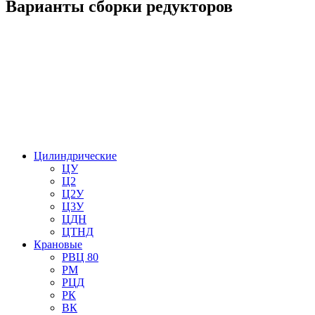
Варианты сборки редукторов
Цилиндрические
ЦУ
Ц2
Ц2У
Ц3У
ЦДН
ЦТНД
Крановые
РВЦ 80
РМ
РЦД
РК
ВК