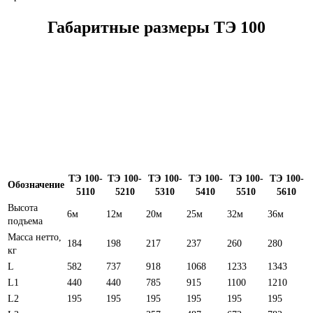
Габаритные размеры ТЭ 100
ТЭ 100-
ТЭ 100-
ТЭ 100-
ТЭ 100-
ТЭ 100-
ТЭ 100-
Обозначение
5110
5210
5310
5410
5510
5610
Высота
6м
12м
20м
25м
32м
36м
подъема
Масса нетто,
184
198
217
237
260
280
кг
L
582
737
918
1068
1233
1343
L1
440
440
785
915
1100
1210
L2
195
195
195
195
195
195