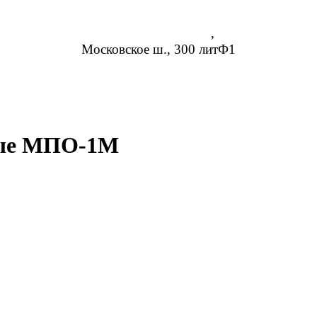
Нижний Новгород
,
Московское ш., 300 литФ1
8 (952) 954-14-19
info@rosreduktor.ru
ные МПО-1М