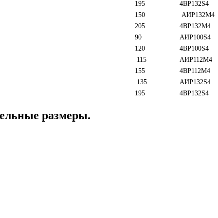
195
4ВР132S4
150
АИР132М4
205
4ВР132М4
90
АИР100S4
120
4BР100S4
115
АИР112M4
155
4BР112M4
135
АИР132S4
195
4BР132S4
ельные размеры.