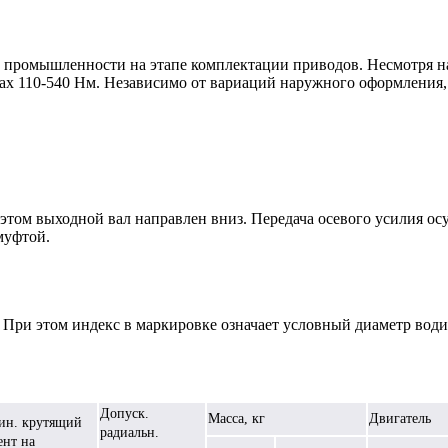
 промышленности на этапе комплектации приводов. Несмотря на
х 110-540 Нм. Независимо от вариаций наружного оформления,
том выходной вал направлен вниз. Передача осевого усилия осу
муфтой.
При этом индекс в маркировке означает условный диаметр водил
Допуск.
Масса, кг
Двигатель
ин. крутящий
радиальн.
нт на