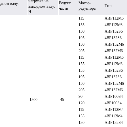
нагрузка на
Редукт.
Мотор-
дном валу,
Тип
выходном валу,
части
редуктора
Н
115
АИР112М6
155
4ВР112М6
130
АИР132S6
195
4BР132S6
150
АИР132М6
205
4ВР132М6
115
АИР112М6
155
4ВР112М6
135
АИР132S6
195
4BР132S6
150
АИР132M6
205
4BР132M6
90
АИР100S4
1500
45
120
4BР100S4
115
АИР112М4
155
4ВР112М4
130
АИР132S4