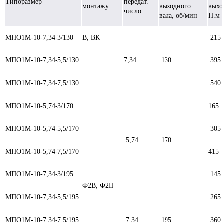
Типоразмер
передат.
монтажу
выходного
выхо
число
вала, об/мин
Н.м
МПО1М-10-7,34-3/130
В, ВК
215
МПО1М-10-7,34-5,5/130
7,34
130
395
МПО1М-10-7,34-7,5/130
540
МПО1М-10-5,74-3/170
165
МПО1М-10-5,74-5,5/170
305
5,74
170
МПО1М-10-5,74-7,5/170
415
МПО1М-10-7,34-3/195
145
Ф2В, Ф2П
МПО1М-10-7,34-5,5/195
265
МПО1М-10-7,34-7,5/195
7,34
195
360