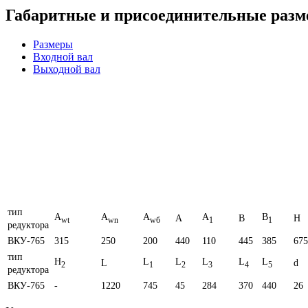
Габаритные и присоединительные раз
Размеры
Входной вал
Выходной вал
тип
A
A
A
A
B
A
B
H
wt
wn
wб
1
1
редуктора
ВКУ-765
315
250
200
440
110
445
385
675
тип
H
L
L
L
L
L
L
d
2
1
2
3
4
5
редуктора
ВКУ-765
-
1220
745
45
284
370
440
26