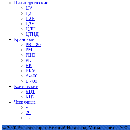
Цилиндрические
ЦУ
Ц2
Ц2У
Ц3У
ЦДН
ЦТНД
Крановые
РВЦ 80
РМ
РЦД
РК
ВК
ВКУ
А-400
В-400
Конические
КЦ1
КЦ2
Червячные
Ч
2Ч
Ч2
© 2020 Русредуктор. г. Нижний Новгород, Московское ш., 300 лит