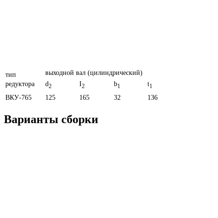
выходной вал (цилиндрический)
тип
редуктора
d
I
b
t
2
2
1
1
ВКУ-765
125
165
32
136
Варианты сборки