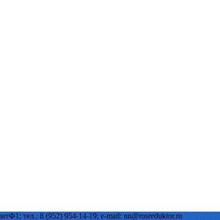
Ф1; тел.: 8 (952) 954-14-19; e-mail: nn@rosreduktor.ru