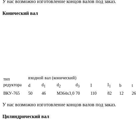
У нас возможно изготовление концов валов под заказ.
Конический вал
входной вал (конический)
тип
редуктора
d
d
d
I
d
I
b
t
1
2
3
1
ВКУ-765
50
46
M364x3,0
70
110
82
12
26
У нас возможно изготовление концов валов под заказ.
Цилиндрический вал