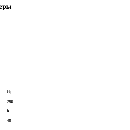
меры
H
1
290
h
40