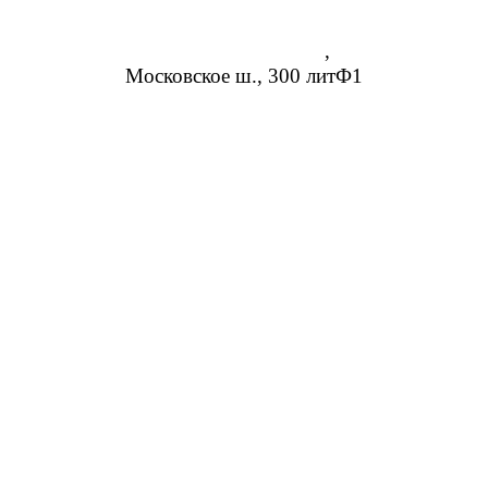
Нижний Новгород
,
Московское ш., 300 литФ1
8 (952) 954-14-19
info@rosreduktor.ru