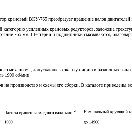
тор крановый ВКУ-765
преобразует вращение валов двигателей к
 категорию усиленных крановых редукторов, заложена трехступ
ояние 765 мм. Шестерни и подшипники смазываются, благодаря 
нного механизма, допускающего эксплуатацию в различных зона
ь 1900 об/мин.
лов на производство и схемы его сборки. В каталоге приведены
-1
Номинальный крутящий мо
Частота вращения входного вала, мин
;
1000
до 14900